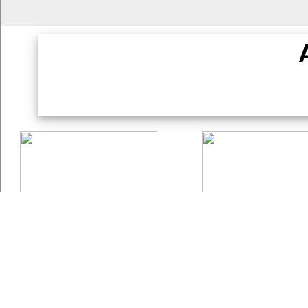
Aeroclube de Pirassununga
Links Impo