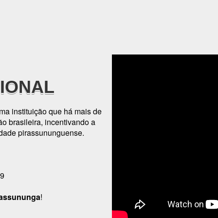
CIONAL
a instituição que há mais de
o brasileira, incentivando a
idade pirassununguense.
19
rassununga
!